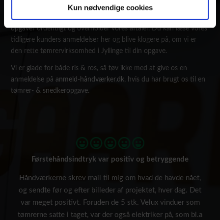
Vi lever af glade & tilfredse kunder. Derfor er vi en del af anmeld-
Kun nødvendige cookies
håndværker.dk. Det sikrer dig som kunde, at vi løser vores
opgaver ordentligt og overholder vores aftaler. Du kan læse vores
tidligere
kunders anmeldelser
her og blive klogere på, om vi er
den rette tømrervirksomhed i Jyllinge til din opgave.
Vi er glade for både ris & ros, så tøv ikke med at give os en
anmeldelse på
anmeld-håndværker.dk
, hvis du har brugt os til en
tømrer- & snedkeropgave.
Førstehåndsindtryk var positiv og betryggende
Håndværkerne skrev mail til mig om hvad de havde nået,
og sendte før og efter billeder af projektet, hver dag. Det
var meget positivt. Foruden de 5 stk. Velux vinduer som
tømrerne satte i taget, var der også elektriker på, som bl.a