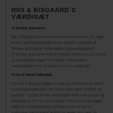
RIIS
&
BISGAARD`S
VÆRDISÆT
Vi skubber grænserne,
Riis & Bisgaard er en innovativ tømrervirksomhed, der tager
et stort samfundsmæssigt ansvar indenfor optagelse af
lærlinge, udvikling af medarbejdere og bæredygtighed.
Vi skubber grænserne med et konstant fokus på CO2 neutral
og bæredygtigt byggeri. Vi rådgiver medarbejdere,
samarbejdspartnere og kunden til at se muligheder.
Vi har et stærkt fællesskab,
Hos Riis & Bisgaard lægger vi vægt på udvikling af et stærkt
medarbejderfællesskab, der blandt andet giver stabilitet og
loyalitet – og som styrker samarbejdet med vores kunder og
leverandører. Vi er en viden baseret virksomhed, der lægger
vægt på selvbestemmelse og frihed under ansvar. Vi
praktiserer værdibaseret ledelse og lægger stor vægt på