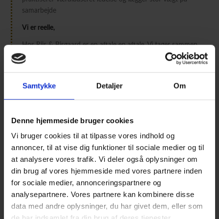
samarbejde
Vi er reelle,
Hos Riis & Bisgaard er en aftale en aftale. Vi tager sammen
med vores kunder, leverandører og medarbejdere ansvaret for
at opgaven udføres med kvalitet og grundighed. Vi
kommunikerer altid ærligt og sikre gennemsigtighed i
Samtykke
Detaljer
Om
opgaveløsning.
Denne hjemmeside bruger cookies
Vi bruger cookies til at tilpasse vores indhold og
annoncer, til at vise dig funktioner til sociale medier og til
at analysere vores trafik. Vi deler også oplysninger om
din brug af vores hjemmeside med vores partnere inden
for sociale medier, annonceringspartnere og
analysepartnere. Vores partnere kan kombinere disse
data med andre oplysninger, du har givet dem, eller som
de har indsamlet fra din brug af deres tjenester.