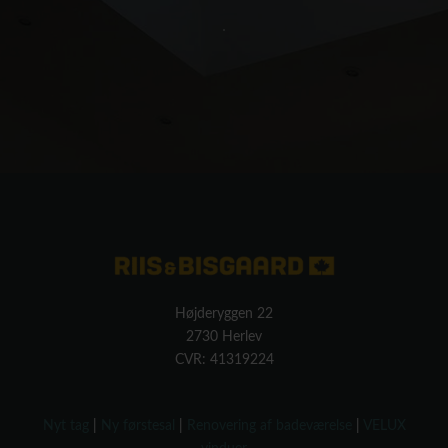
Højderyggen 22
2730 Herlev
CVR: 41319224
Nyt tag
|
Ny førstesal
|
Renovering af badeværelse
|
VELUX