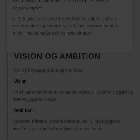
Riis & Bisgaard kan prale af at være
officiel VELUX
dagslysrådgiver
.
Det betyder, at vi kender til VELUX’s produkter, vi kan
montere dem og beregne lysindfaldet, så vores kunder
ender med at vælge de helt rette vinduer.
VISION OG AMBITION
Riis og Bisgaards vision og ambition:
Vision:
Vi vil være den førende hovedentreprenør indenfor byggeri og
bæredygtige løsninger.
Ambition:
Igennem tilfredse medarbejdere leverer vi høj faglighed,
kvalitet og omtanke for miljøet til vores kunder.