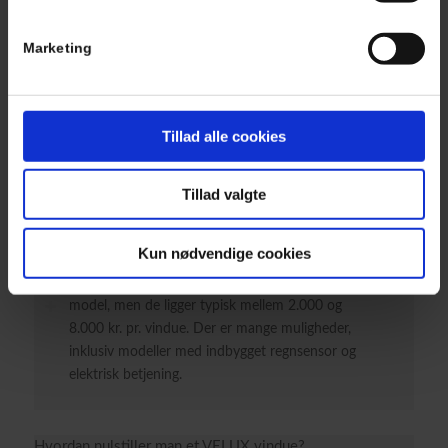
Marketing
OFTE STILLEDE
SPØRGSMÅL
Har du flere spørgsmål, kan du altid ringe eller skrive til
Tillad alle cookies
os.
Tillad valgte
Hvad koster VELUX vinduer?
Kun nødvendige cookies
Prisen på VELUX vinduer afhænger af størrelse og
model, men de ligger typisk mellem 2.000 og
8.000 kr. pr. vindue. Der er mange muligheder,
inklusiv modeller med indbygget regnsensor og
elektrisk betjening.
Hvordan nulstiller man et VELUX vindue?