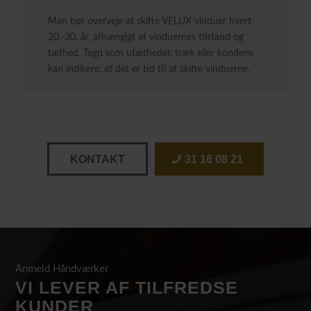
Man bør overveje at skifte VELUX vinduer hvert
20.-30. år, afhængigt af vinduernes tilstand og
tæthed. Tegn som utætheder, træk eller kondens
kan indikere, at det er tid til at skifte vinduerne.
KONTAKT
31 16 08 21
Anmeld Håndværker
VI LEVER AF TILFREDSE
KUNDER