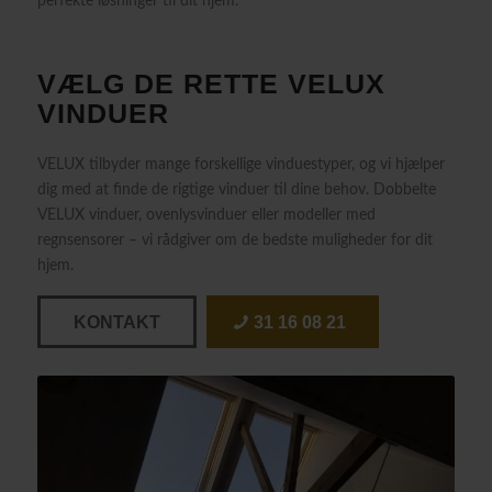
perfekte løsninger til dit hjem.
VÆLG DE RETTE VELUX
VINDUER
VELUX tilbyder mange forskellige vinduestyper, og vi hjælper
dig med at finde de rigtige vinduer til dine behov. Dobbelte
VELUX vinduer, ovenlysvinduer eller modeller med
regnsensorer – vi rådgiver om de bedste muligheder for dit
hjem.
KONTAKT
31 16 08 21