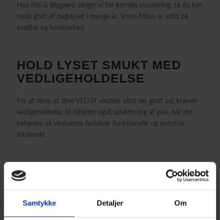
Hos Riis & Bisgaard sørger vi for korrekt montering, så du kan
nyde godt af dagslyset i mange år. Vores fokus er altid på
kvalitet og holdbarhed.
HOLD LYSET SMUKT MED
VEDLIGEHOLDELSE
For at sikre, at dine VELUX vinduer altid ser godt ud, kræves
vedligeholdelse. Vi tilbyder også udskiftning af glas, når det
behøves, så vinduerne forbliver funktionelle og æstetisk
tiltalende.
FÅ EN PRIS PÅ DINE VELUX
VINDUER
Samtykke
Detaljer
Om
Vil du have mere lys og frisk luft i dit hjem? Kontakt Riis &
Bisgaard, og lad os hjælpe dig med at finde de perfekte