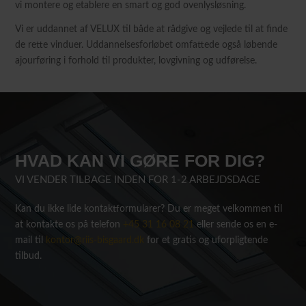
vi montere og etablere en smart og god ovenlysløsning.
Vi er uddannet af VELUX til både at rådgive og vejlede til at finde
de rette vinduer. Uddannelsesforløbet omfattede også løbende
ajourføring i forhold til produkter, lovgivning og udførelse.
HVAD KAN VI GØRE FOR DIG?
VI VENDER TILBAGE INDEN FOR 1-2 ARBEJDSDAGE
Kan du ikke lide kontaktformularer? Du er meget velkommen til
at kontakte os på telefon
+45 31 16 08 21
eller sende os en e-
mail til
kontor@riis-bisgaard.dk
for et gratis og uforpligtende
tilbud.