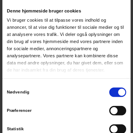
VELUX vinduer til din bolig.
Denne hjemmeside bruger cookies
Vi bruger cookies til at tilpasse vores indhold og
KONTAKT
31 16 08 21
annoncer, til at vise dig funktioner til sociale medier og til
at analysere vores trafik. Vi deler også oplysninger om
din brug af vores hjemmeside med vores partnere inden
for sociale medier, annonceringspartnere og
analysepartnere. Vores partnere kan kombinere disse
data med andre oplysninger, du har givet dem, eller som
de har indsamlet fra din brug af deres tjenester.
Samtykkevalg
Nødvendig
Præferencer
Statistik